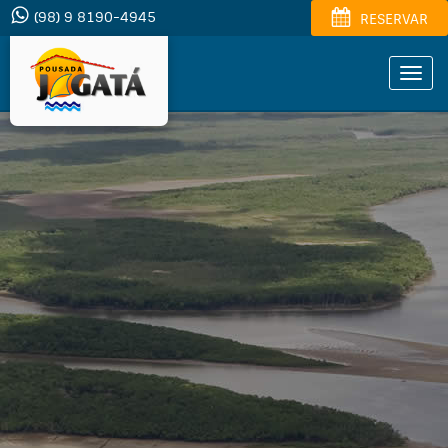
(98) 9 8190-4945
RESERVAR
Toggl
navig