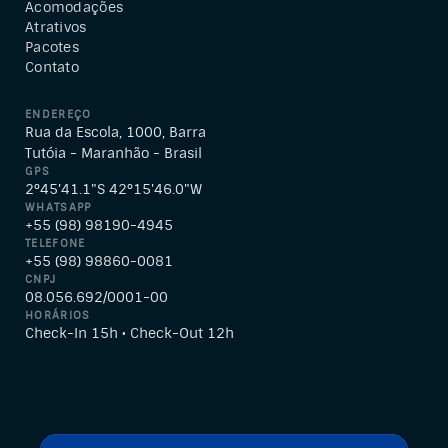
Acomodações
Atrativos
Pacotes
Contato
ENDEREÇO
Rua da Escola, 1000, Barra
Tutóia - Maranhão - Brasil
GPS
2°45'41.1"S 42°15'46.0"W
WHATSAPP
+55 (98) 98190-4945
TELEFONE
+55 (98) 98860-0081
CNPJ
08.056.692/0001-00
HORÁRIOS
Check-In 15h • Check-Out 12h